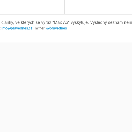
 články, ve kterých se výraz "Max Ab" vyskytuje. Výsledný seznam nen
:
info@pravednes.cz
, Twitter:
@pravednes