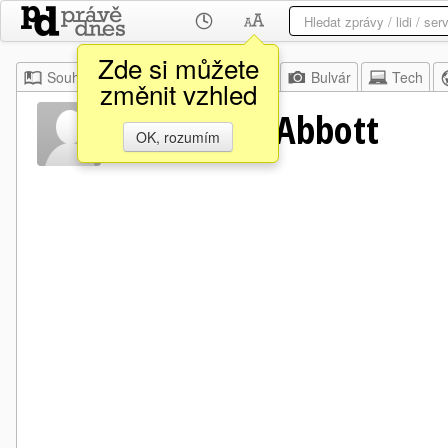
Zde si můžete
Souhrn
Moje
Z domova
Bulvár
Tech
změnit vzhled
Christoper Abbott
OK, rozumím