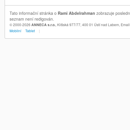
Tato informační stránka o
Rami Abdelrahman
zobrazuje poslední
seznam není redigován.
© 2000-2026
ANNECA s.r.o.
, Klíšská 977/77, 400 01 Ústí nad Labem,
Email
Mobilní
Tablet
|