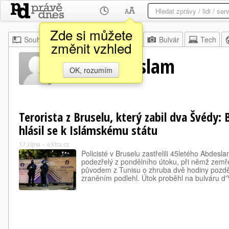
Zde si můžete
Souhrn
Moje
Z domova
Bulvár
Tech
změnit vzhled
Jilani Abdeslam
OK, rozumím
Terorista z Bruselu, který zabil dva Švédy:
hlásil se k Islámskému státu
17.října
»
eXtra.cz
Policisté v Bruselu zastřelili 45letého Abdesl
podezřelý z pondělního útoku, při němž zemř
původem z Tunisu o zhruba dvě hodiny pozdě
zraněním podlehl. Útok proběhl na bulváru d