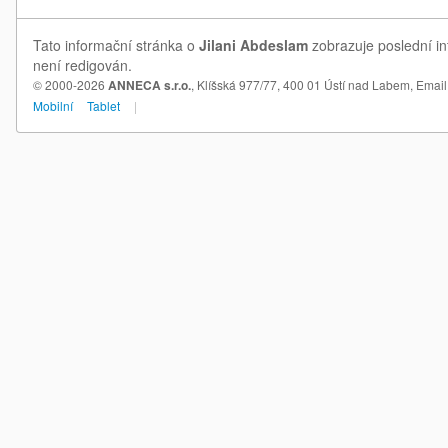
Tato informační stránka o
Jilani Abdeslam
zobrazuje poslední in
není redigován.
© 2000-2026
ANNECA s.r.o.
, Klíšská 977/77, 400 01 Ústí nad Labem,
Email
Mobilní
Tablet
|