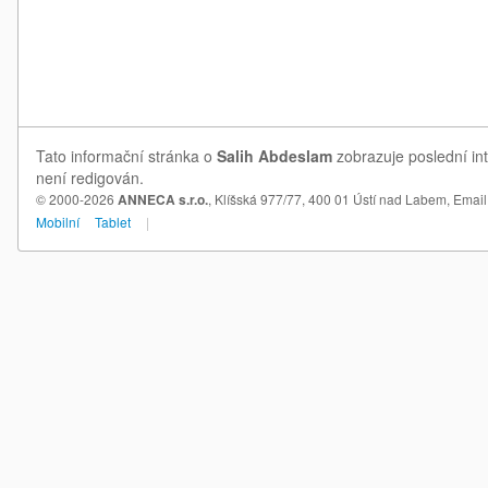
Tato informační stránka o
Salih Abdeslam
zobrazuje poslední in
není redigován.
© 2000-2026
ANNECA s.r.o.
, Klíšská 977/77, 400 01 Ústí nad Labem,
Email
Mobilní
Tablet
|