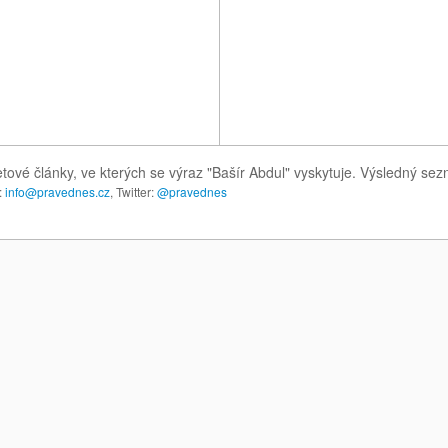
tové články, ve kterých se výraz "Bašír Abdul" vyskytuje. Výsledný se
:
info@pravednes.cz
, Twitter:
@pravednes