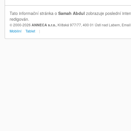
Tato informační stránka o
Samah Abdul
zobrazuje poslední inter
redigován.
© 2000-2026
ANNECA s.r.o.
, Klíšská 977/77, 400 01 Ústí nad Labem,
Email
Mobilní
Tablet
|