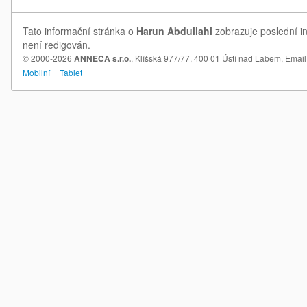
Tato informační stránka o
Harun Abdullahi
zobrazuje poslední in
není redigován.
© 2000-2026
ANNECA s.r.o.
, Klíšská 977/77, 400 01 Ústí nad Labem,
Email
Mobilní
Tablet
|