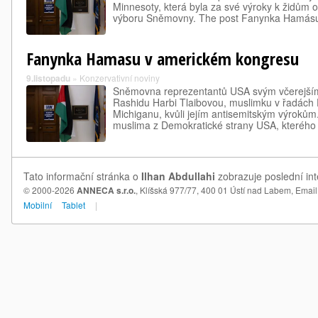
Minnesoty, která byla za své výroky k židům 
výboru Sněmovny. The post Fanynka Hamá
Fanynka Hamasu v americkém kongresu
9.listopadu
»
Konzervativní noviny
Sněmovna reprezentantů USA svým včerejší
Rashidu Harbi Tlaibovou, muslimku v řadách 
Michiganu, kvůli jejím antisemitským výrokům
muslima z Demokratické strany USA, které
Tato informační stránka o
Ilhan Abdullahi
zobrazuje poslední int
© 2000-2026
ANNECA s.r.o.
, Klíšská 977/77, 400 01 Ústí nad Labem,
Email
Mobilní
Tablet
|