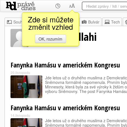
Zde si můžete
Souhrn
Moje
Z domova
Bulvár
Tech
změnit vzhled
Ilhan Abdullahi
OK, rozumím
Fanynka Hamásu v americkém Kongresu
20.listopadu
Jde letos už o druhého muslima z Demokratic
Sněmovna formálně napomenula. Prvním byla
Minnesoty, která byla za své výroky k židům 
výboru Sněmovny. The post Fanynka Hamá
Fanynka Hamásu v americkém Kongresu
14.listopadu
Jde letos už o druhého muslima z Demokratic
Sněmovna formálně napomenula. Prvním byla