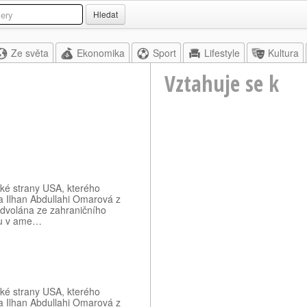
Hledat
Ze světa
Ekonomika
Sport
Lifestyle
Kultura
Vztahuje se k
ké strany USA, kterého
 Ilhan Abdullahi Omarová z
odvolána ze zahraničního
su v ame…
ké strany USA, kterého
 Ilhan Abdullahi Omarová z