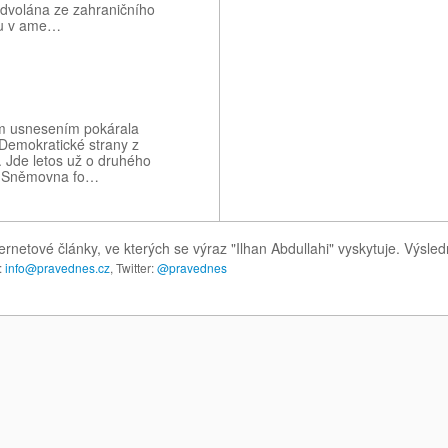
odvolána ze zahraničního
su v ame…
m usnesením pokárala
Demokratické strany z
. Jde letos už o druhého
ho Sněmovna fo…
ernetové články, ve kterých se výraz "Ilhan Abdullahi" vyskytuje. Výsl
:
info@pravednes.cz
, Twitter:
@pravednes