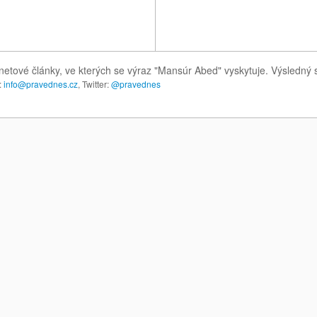
netové články, ve kterých se výraz "Mansúr Abed" vyskytuje. Výsledný
:
info@pravednes.cz
, Twitter:
@pravednes