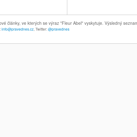
ové články, ve kterých se výraz "Fleur Abel" vyskytuje. Výsledný sezna
:
info@pravednes.cz
, Twitter:
@pravednes