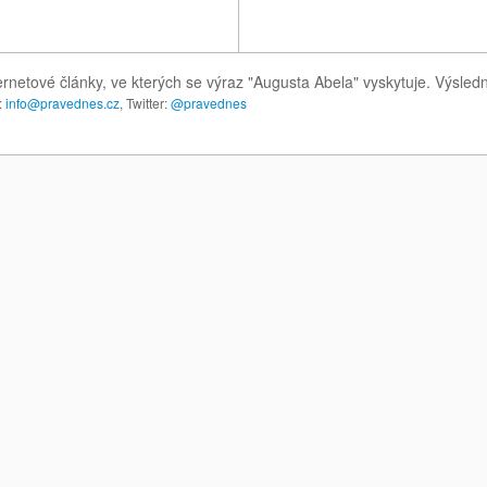
ernetové články, ve kterých se výraz "Augusta Abela" vyskytuje. Výsle
:
info@pravednes.cz
, Twitter:
@pravednes