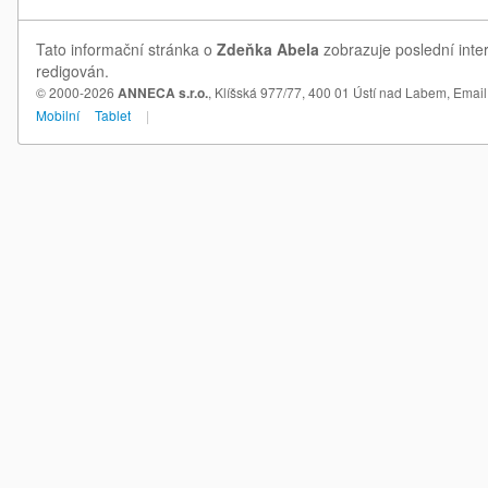
Tato informační stránka o
Zdeňka Abela
zobrazuje poslední inte
redigován.
© 2000-2026
ANNECA s.r.o.
, Klíšská 977/77, 400 01 Ústí nad Labem,
Email
Mobilní
Tablet
|