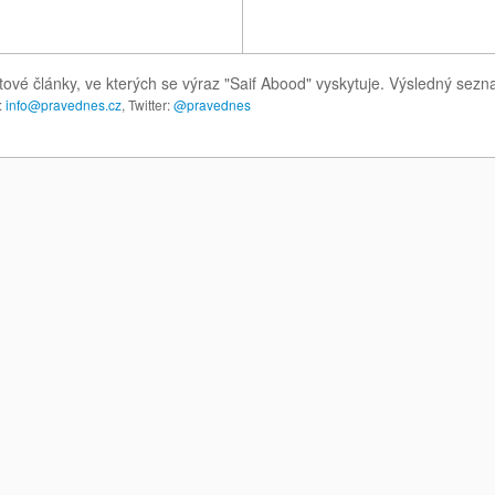
tové články, ve kterých se výraz "Saif Abood" vyskytuje. Výsledný sez
:
info@pravednes.cz
, Twitter:
@pravednes