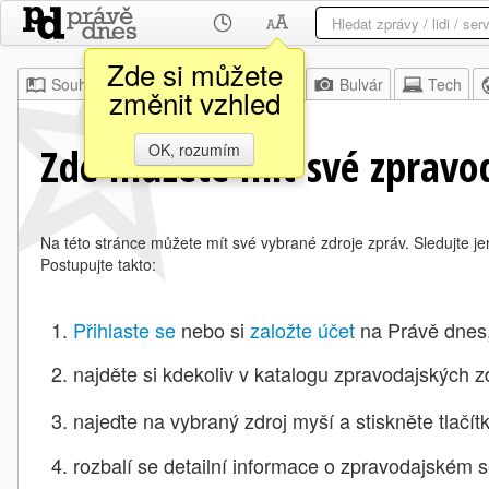
Zde si můžete
Souhrn
Moje
Z domova
Bulvár
Tech
změnit vzhled
Zde můžete mít své zpravod
OK, rozumím
Na této stránce můžete mít své vybrané zdroje zpráv. Sledujte je
Postupujte takto:
Přihlaste se
nebo si
založte účet
na Právě dnes
najděte si kdekoliv v katalogu zpravodajských zd
najeďte na vybraný zdroj myší a stiskněte
tlačí
rozbalí se detailní informace o zpravodajském s