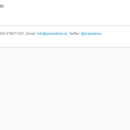
v.
 +420 478571021,
Email:
info@pravednes.cz
, Twitter:
@pravednes