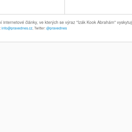
í internetové články, ve kterých se výraz "Izák Kook Abrahám" vyskytu
:
info@pravednes.cz
, Twitter:
@pravednes