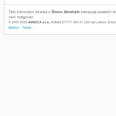
Tato informační stránka o
Šimon Abrahám
zobrazuje poslední in
není redigován.
© 2000-2026
ANNECA s.r.o.
, Klíšská 977/77, 400 01 Ústí nad Labem,
Email
Mobilní
Tablet
|