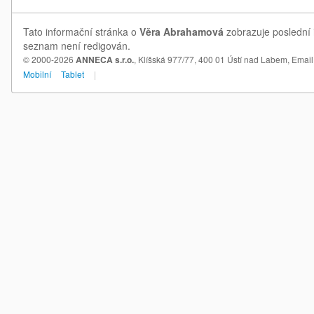
Tato informační stránka o
Věra Abrahamová
zobrazuje poslední 
seznam není redigován.
© 2000-2026
ANNECA s.r.o.
, Klíšská 977/77, 400 01 Ústí nad Labem,
Email
Mobilní
Tablet
|