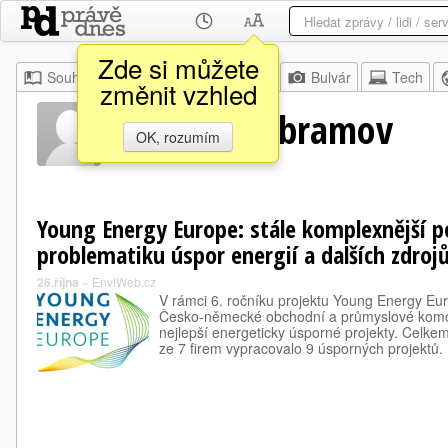
Zde si můžete
Souhrn
Moje
Z domova
Bulvár
Tech
změnit vzhled
Olexandr Abramov
OK, rozumím
Young Energy Europe: stále komplexnější p
problematiku úspor energií a dalších zdroj
26.října
»
EnviWeb.cz
V rámci 6. ročníku projektu Young Energy Euro
Česko-německé obchodní a průmyslové kom
nejlepší energeticky úsporné projekty. Celk
ze 7 firem vypracovalo 9 úsporných projektů.