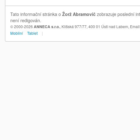
Tato informační stránka o
Žorž Abramovič
zobrazuje poslední in
není redigován.
© 2000-2026
ANNECA s.r.o.
, Klíšská 977/77, 400 01 Ústí nad Labem,
Email
Mobilní
Tablet
|