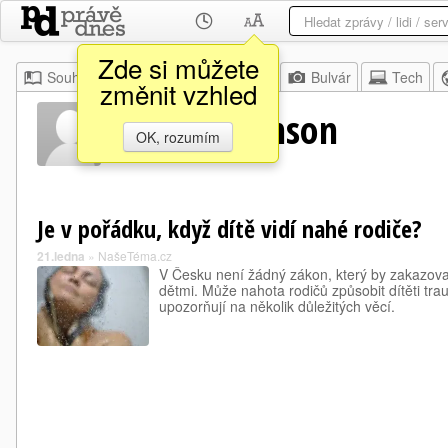
Zde si můžete
Souhrn
Moje
Z domova
Bulvár
Tech
změnit vzhled
Paul Abramson
OK, rozumím
Je v pořádku, když dítě vidí nahé rodiče?
21.ledna
»
NašeTéma.cz
V Česku není žádný zákon, který by zakazova
dětmi. Může nahota rodičů způsobit dítěti tr
upozorňují na několik důležitých věcí.