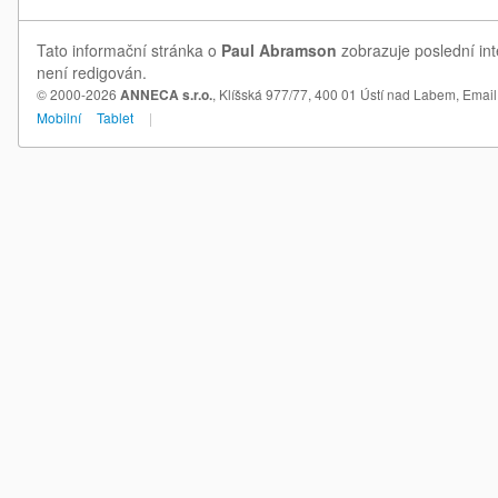
Tato informační stránka o
Paul Abramson
zobrazuje poslední int
není redigován.
© 2000-2026
ANNECA s.r.o.
, Klíšská 977/77, 400 01 Ústí nad Labem,
Email
Mobilní
Tablet
|