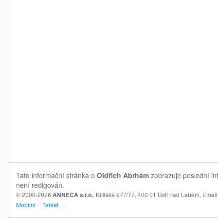
Tato informační stránka o
Oldřich Abrhám
zobrazuje poslední in
není redigován.
© 2000-2026
ANNECA s.r.o.
, Klíšská 977/77, 400 01 Ústí nad Labem,
Email
Mobilní
Tablet
|