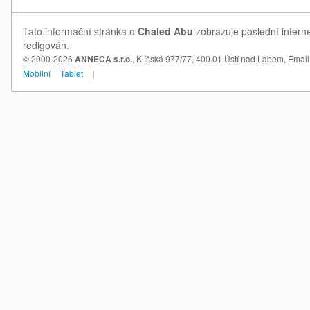
Tato informační stránka o
Chaled Abu
zobrazuje poslední intern
redigován.
© 2000-2026
ANNECA s.r.o.
, Klíšská 977/77, 400 01 Ústí nad Labem,
Email
Mobilní
Tablet
|