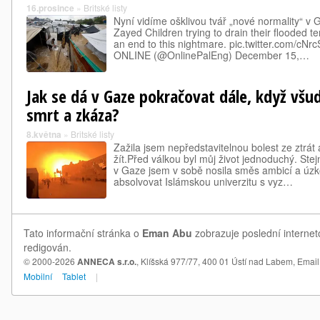
16.prosince
»
Britské listy
Nyní vidíme ošklivou tvář „nové normality“ 
Zayed Children trying to drain their flooded te
an end to this nightmare. pic.twitter.com/
ONLINE (@OnlinePalEng) December 15,…
Jak se dá v Gaze pokračovat dále, když všu
smrt a zkáza?
8.května
»
Britské listy
Zažila jsem nepředstavitelnou bolest ze ztrát 
žít.Před válkou byl můj život jednoduchý. St
v Gaze jsem v sobě nosila směs ambicí a úz
absolvovat Islámskou univerzitu s vyz…
Tato informační stránka o
Eman Abu
zobrazuje poslední internet
redigován.
© 2000-2026
ANNECA s.r.o.
, Klíšská 977/77, 400 01 Ústí nad Labem,
Email
Mobilní
Tablet
|