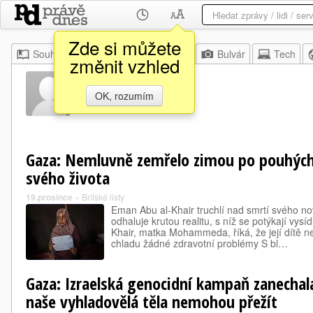
Zde si můžete
Souhrn
Moje
Z domova
Bulvár
Tech
změnit vzhled
Eman Abu
OK, rozumím
Gaza: Nemluvně zemřelo zimou po pouhých
svého života
19.prosince
»
Britské listy
Eman Abu al-Khair truchlí nad smrtí svého no
odhaluje krutou realitu, s níž se potýkají vys
Khair, matka Mohammeda, říká, že její dítě n
chladu žádné zdravotní problémy S bl…
Gaza: Izraelská genocidní kampaň zanechala
naše vyhladovělá těla nemohou přežít