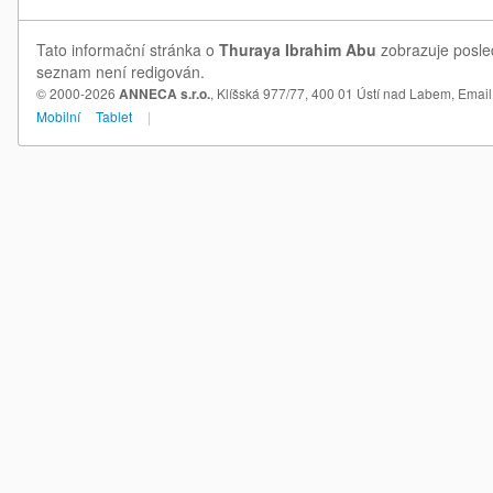
Tato informační stránka o
Thuraya Ibrahim Abu
zobrazuje posled
seznam není redigován.
© 2000-2026
ANNECA s.r.o.
, Klíšská 977/77, 400 01 Ústí nad Labem,
Email
Mobilní
Tablet
|