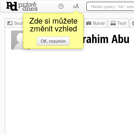
Zde si můžete
Souhrn
Moje
Z domova
Bulvár
Tech
změnit vzhled
Thuraya Ibrahim Abu
OK, rozumím