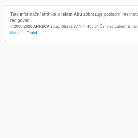
Tato informační stránka o
Islam Abu
zobrazuje poslední internet
redigován.
© 2000-2026
ANNECA s.r.o.
, Klíšská 977/77, 400 01 Ústí nad Labem,
Email
Mobilní
Tablet
|