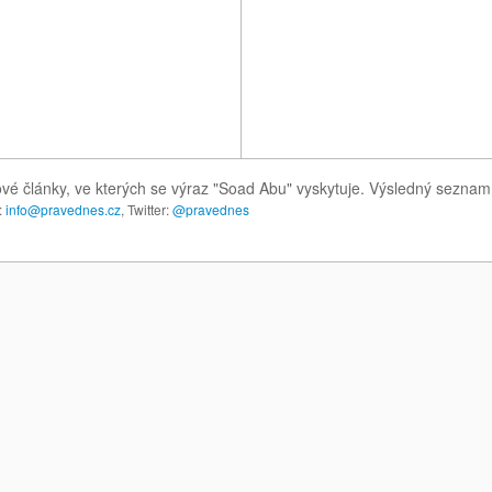
ové články, ve kterých se výraz "Soad Abu" vyskytuje. Výsledný seznam
:
info@pravednes.cz
, Twitter:
@pravednes