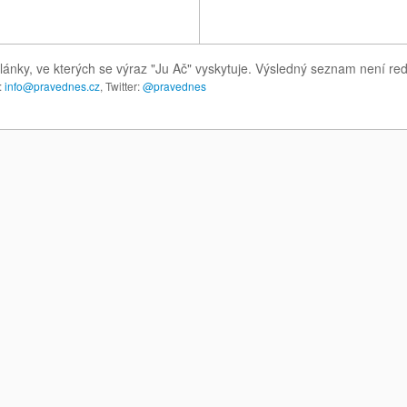
lánky, ve kterých se výraz "Ju Ač" vyskytuje. Výsledný seznam není re
:
info@pravednes.cz
, Twitter:
@pravednes