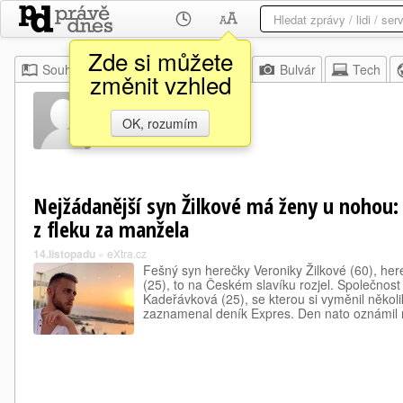
Zde si můžete
Souhrn
Moje
Z domova
Bulvár
Tech
změnit vzhled
Vincent Ač
OK, rozumím
Nejžádanější syn Žilkové má ženy u nohou: 
z fleku za manžela
14.listopadu
»
eXtra.cz
Fešný syn herečky Veroniky Žilkové (60), here
(25), to na Českém slavíku rozjel. Společnos
Kadeřávková (25), se kterou si vyměnil několi
zaznamenal deník Expres. Den nato oznámil