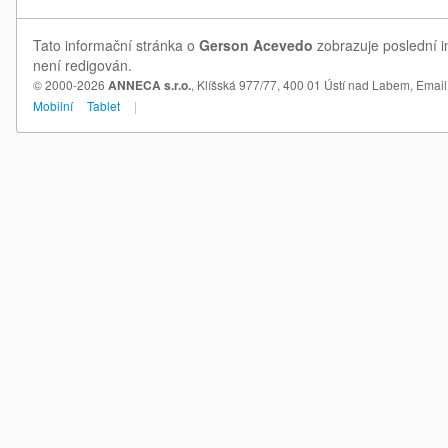
Tato informační stránka o
Gerson Acevedo
zobrazuje poslední i
není redigován.
© 2000-2026
ANNECA s.r.o.
, Klíšská 977/77, 400 01 Ústí nad Labem,
Email
Mobilní
Tablet
|