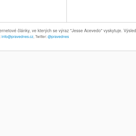
ernetové články, ve kterých se výraz "Jesse Acevedo" vyskytuje. Výsl
:
info@pravednes.cz
, Twitter:
@pravednes