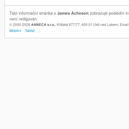
Tato informační stránka o
James Acheson
zobrazuje poslední in
není redigován.
© 2000-2026
ANNECA s.r.o.
, Klíšská 977/77, 400 01 Ústí nad Labem,
Email
Mobilní
Tablet
|