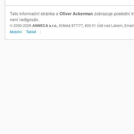
Tato informační stránka o
Oliver Ackerman
zobrazuje poslední i
není redigován.
© 2000-2026
ANNECA s.r.o.
, Klíšská 977/77, 400 01 Ústí nad Labem,
Email
Mobilní
Tablet
|