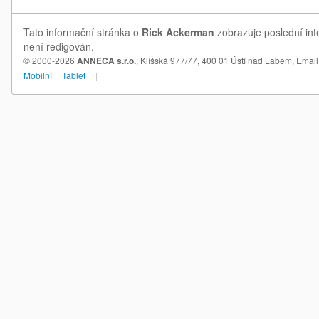
Tato informační stránka o
Rick Ackerman
zobrazuje poslední int
není redigován.
© 2000-2026
ANNECA s.r.o.
, Klíšská 977/77, 400 01 Ústí nad Labem,
Email
Mobilní
Tablet
|