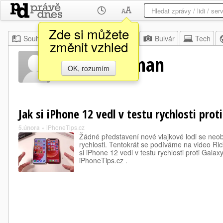
Zde si můžete
Souhrn
Moje
Z domova
Bulvár
Tech
změnit vzhled
Rick Ackerman
OK, rozumím
Jak si iPhone 12 vedl v testu rychlosti prot
5.února
»
iPhoneTips.cz
Žádné představení nové vlajkové lodi se neo
rychlosti. Tentokrát se podíváme na video 
si iPhone 12 vedl v testu rychlosti proti Galax
iPhoneTips.cz .