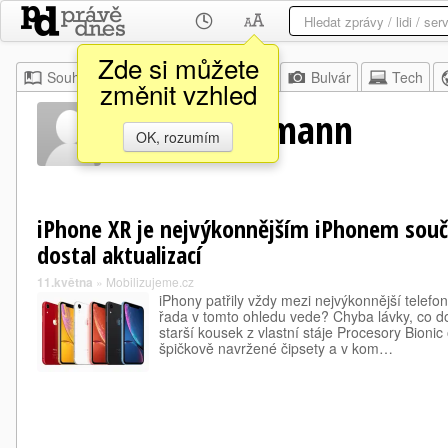
Zde si můžete
Souhrn
Moje
Z domova
Bulvár
Tech
změnit vzhled
Nick Ackermann
OK, rozumím
iPhone XR je nejvýkonnějším iPhonem souč
dostal aktualizací
11.května
»
Mobilizujeme.cz
iPhony patřily vždy mezi nejvýkonnější telefon
řada v tomto ohledu vede? Chyba lávky, co d
starší kousek z vlastní stáje Procesory Bionic
špičkově navržené čipsety a v kom…