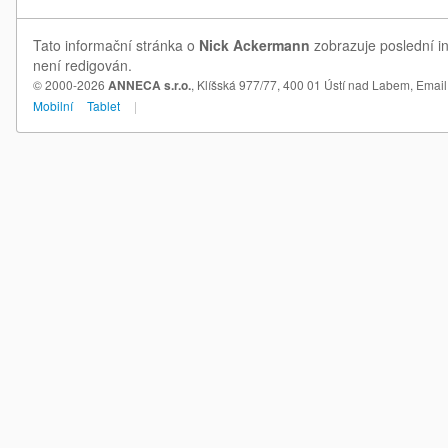
Tato informační stránka o
Nick Ackermann
zobrazuje poslední in
není redigován.
© 2000-2026
ANNECA s.r.o.
, Klíšská 977/77, 400 01 Ústí nad Labem,
Email
Mobilní
Tablet
|