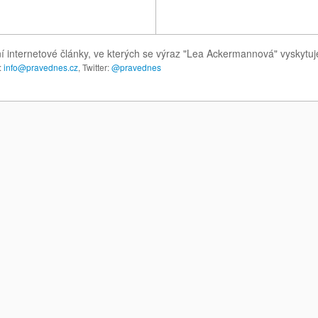
í internetové články, ve kterých se výraz "Lea Ackermannová" vyskytu
:
info@pravednes.cz
, Twitter:
@pravednes