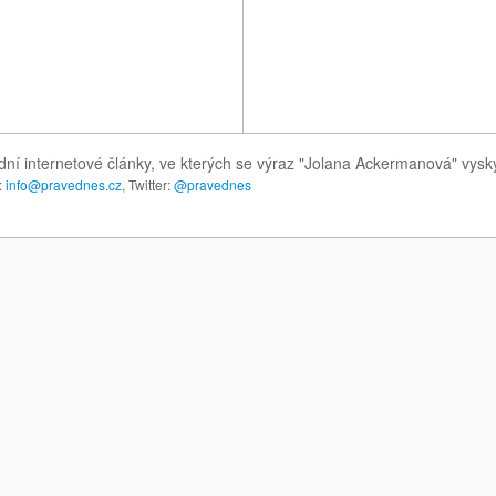
ní internetové články, ve kterých se výraz "Jolana Ackermanová" vysk
:
info@pravednes.cz
, Twitter:
@pravednes