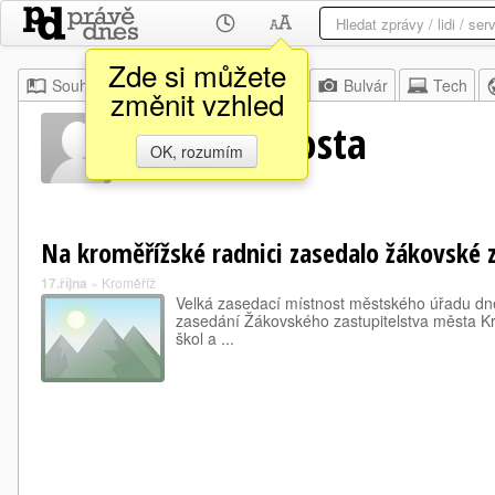
Zde si můžete
Souhrn
Moje
Z domova
Bulvár
Tech
změnit vzhled
Manuel Acosta
OK, rozumím
Na kroměřížské radnici zasedalo žákovské 
17.října
»
Kroměříž
Velká zasedací místnost městského úřadu dne
zasedání Žákovského zastupitelstva města Kr
škol a ...