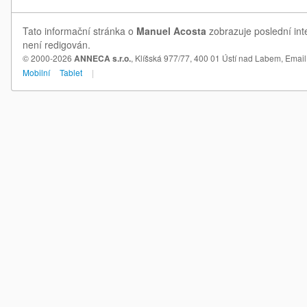
Tato informační stránka o
Manuel Acosta
zobrazuje poslední int
není redigován.
© 2000-2026
ANNECA s.r.o.
, Klíšská 977/77, 400 01 Ústí nad Labem,
Email
Mobilní
Tablet
|