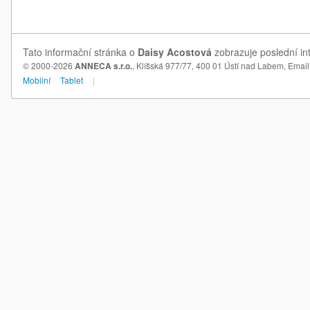
Tato informační stránka o
Daisy Acostová
zobrazuje poslední in
© 2000-2026
ANNECA s.r.o.
, Klíšská 977/77, 400 01 Ústí nad Labem,
Email
Mobilní
Tablet
|