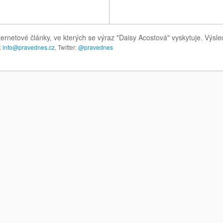
ternetové články, ve kterých se výraz "Daisy Acostová" vyskytuje. Výs
:
info@pravednes.cz
, Twitter:
@pravednes