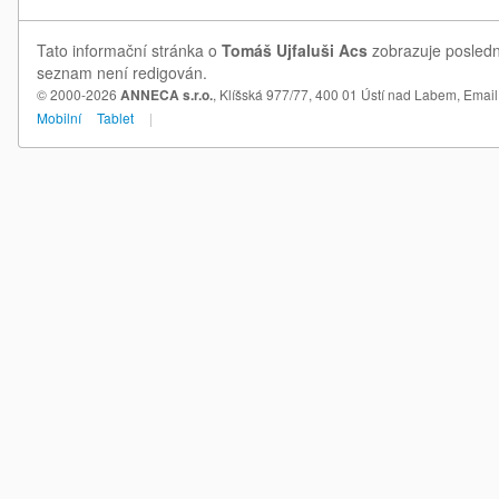
Tato informační stránka o
Tomáš Ujfaluši Acs
zobrazuje poslední
seznam není redigován.
© 2000-2026
ANNECA s.r.o.
, Klíšská 977/77, 400 01 Ústí nad Labem,
Email
Mobilní
Tablet
|