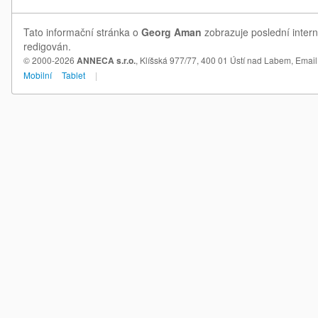
Tato informační stránka o
Georg Aman
zobrazuje poslední inter
redigován.
© 2000-2026
ANNECA s.r.o.
, Klíšská 977/77, 400 01 Ústí nad Labem,
Email
Mobilní
Tablet
|