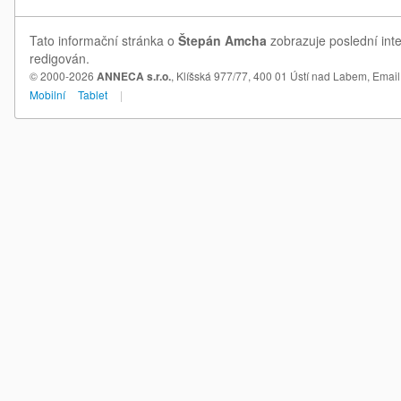
Tato informační stránka o
Štepán Amcha
zobrazuje poslední int
redigován.
© 2000-2026
ANNECA s.r.o.
, Klíšská 977/77, 400 01 Ústí nad Labem,
Email
Mobilní
Tablet
|