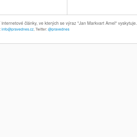
 internetové články, ve kterých se výraz "Jan Markvart Amel" vyskytuj
:
info@pravednes.cz
, Twitter:
@pravednes