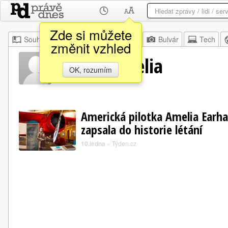
Zde si můžete
Souhrn
Moje
Z domova
Bulvár
Tech
změnit vzhled
Hillary Amelia
OK, rozumím
Americká pilotka Amelia Earha
zapsala do historie létání
10.ledna
»
Týden.cz