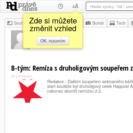
Zde si můžete
Souhrn
Moje
Z domova
Bulvár
Tech
změnit vzhled
Ryan Amir
OK, rozumím
B-tým: Remíza s druholigovým soupeřem z 
24.července
Redakce - Dalším soupeřem sešívaného béčka 
start soutěže byl druholigový celek Happoel A
nakonec skončil remízou 2:2.