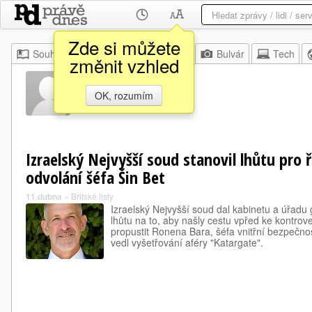
Zde si můžete
Souhrn
Moje
Z domova
Bulvár
Tech
změnit vzhled
Zion Amir
OK, rozumím
Izraelský Nejvyšší soud stanovil lhůtu pro 
odvolání šéfa Šin Bet
11.dubna
»
Britské listy
Izraelský Nejvyšší soud dal kabinetu a úřadu
lhůtu na to, aby našly cestu vpřed ke kontro
propustit Ronena Bara, šéfa vnitřní bezpečnos
vedl vyšetřování aféry "Katargate".