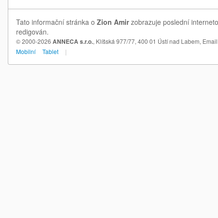
Tato informační stránka o
Zion Amir
zobrazuje poslední interneto
redigován.
© 2000-2026
ANNECA s.r.o.
, Klíšská 977/77, 400 01 Ústí nad Labem,
Email
Mobilní
Tablet
|