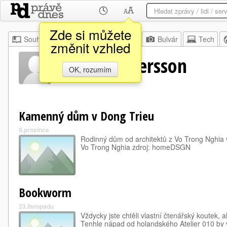
Zde si můžete
Souhrn
Moje
Z domova
Bulvár
Tech
změnit vzhled
Daniel Andersson
OK, rozumím
Kamenný dům v Dong Trieu
9.prosince
Rodinný dům od architektů z Vo Trong Nghia 
Vo Trong Nghia zdroj: homeDSGN
Bookworm
23.listopadu
Vždycky jste chtěli vlastní čtenářský koutek,
Tenhle nápad od holandského Atelier 010 by