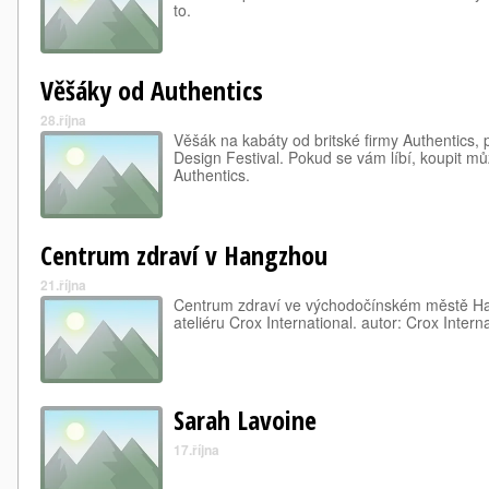
to.
Věšáky od Authentics
28.října
Věšák na kabáty od britské firmy Authentics
Design Festival. Pokud se vám líbí, koupit m
Authentics.
Centrum zdraví v Hangzhou
21.října
Centrum zdraví ve východočínském městě H
ateliéru Crox International. autor: Crox Inte
Sarah Lavoine
17.října