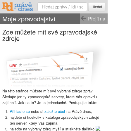
Hledat
Moje zpravodajství
Přejít na
Zde můžete mít své zpravodajské
zdroje
Na této stránce můžete mít své vybrané zdroje zpráv.
Sledujte jen ty zpravodajské servery, které Vás opravdu
zajímají. Jak na to? Je to jednoduché. Postupujte takto:
Přihlaste se
nebo si
založte účet
na Právě dnes,
najděte si kdekoliv v katalogu zpravodajských zdrojů
ten server, který Vás zajímá,
najeďte na vybraný zdroj myší a stiskněte
tlačítko
,