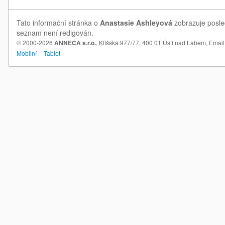
Tato informační stránka o
Anastasie Ashleyová
zobrazuje posled
seznam není redigován.
© 2000-2026
ANNECA s.r.o.
, Klíšská 977/77, 400 01 Ústí nad Labem,
Email
Mobilní
Tablet
|