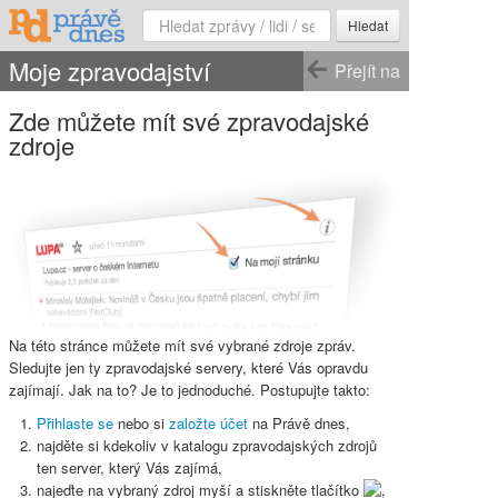
Hledat
Moje zpravodajství
Přejít na
Zde můžete mít své zpravodajské
zdroje
Na této stránce můžete mít své vybrané zdroje zpráv.
Sledujte jen ty zpravodajské servery, které Vás opravdu
zajímají. Jak na to? Je to jednoduché. Postupujte takto:
Přihlaste se
nebo si
založte účet
na Právě dnes,
najděte si kdekoliv v katalogu zpravodajských zdrojů
ten server, který Vás zajímá,
najeďte na vybraný zdroj myší a stiskněte
tlačítko
,